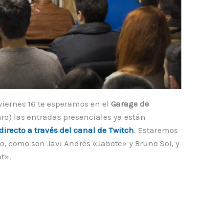
 viernes 16 te esperamos en el
Garage de
laro) las entradas presenciales ya están
directo a través del canal de Twitch
. Estaremos
, como son Javi Andrés «Jabote» y Bruno Sol, y
t».