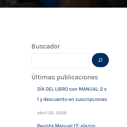
Buscador
B
u
Últimas publicaciones
s
c
DÍA DEL LIBRO con MANUAL: 2 x
a
1 y descuento en suscripciones
r
abril 22, 2026
Revista Manual 17: plazos,