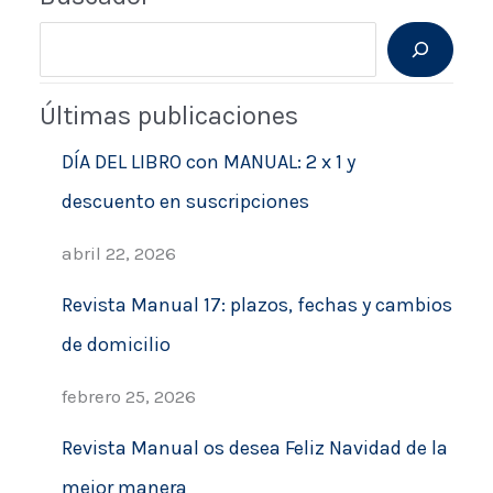
B
u
Últimas publicaciones
s
c
DÍA DEL LIBRO con MANUAL: 2 x 1 y
a
descuento en suscripciones
r
abril 22, 2026
Revista Manual 17: plazos, fechas y cambios
de domicilio
febrero 25, 2026
Revista Manual os desea Feliz Navidad de la
mejor manera