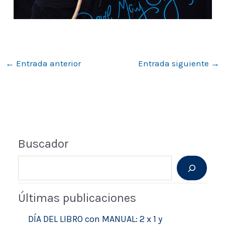
←
Entrada anterior
Entrada siguiente
→
Buscador
B
u
Últimas publicaciones
s
c
DÍA DEL LIBRO con MANUAL: 2 x 1 y