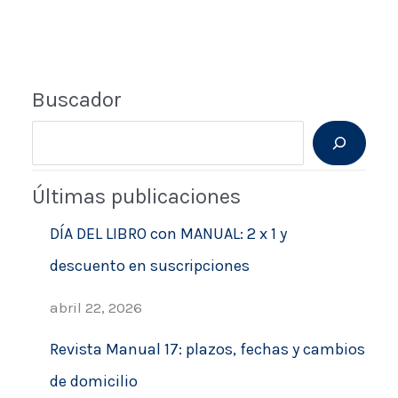
Buscador
B
u
Últimas publicaciones
s
c
DÍA DEL LIBRO con MANUAL: 2 x 1 y
a
descuento en suscripciones
r
abril 22, 2026
Revista Manual 17: plazos, fechas y cambios
de domicilio